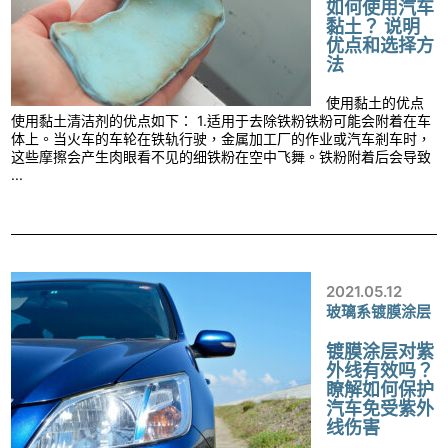
如何使用汽车
黏土？ 说明
优点和选择方
法
使用黏土的优点
使用黏土清洁剂的优点如下： 1.适用于去除铁粉铁粉可能会附着在车
体上。当火车的车轮在铁轨行驶，金属加工厂的作业或汽车剎车时，
这些摩擦会产生肉眼看不见的细铁粉在空中飞舞。铁粉附着后会导致
...
2021.05.12
玻璃系镀膜涂层
镀膜涂层对紫
外线有效吗？
瞭解如何保护
汽车免受紫外
线伤害