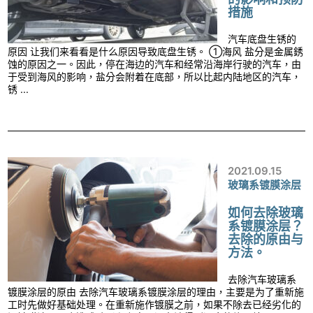
措施
汽车底盘生锈的
原因 让我们来看看是什么原因导致底盘生锈。 ①海风 盐分是金属銹
蚀的原因之一。因此，停在海边的汽车和经常沿海岸行驶的汽车，由
于受到海风的影响，盐分会附着在底部，所以比起内陆地区的汽车，
锈 ...
2021.09.15
玻璃系镀膜涂层
如何去除玻璃
系镀膜涂层？
去除的原由与
方法。
去除汽车玻璃系
镀膜涂层的原由 去除汽车玻璃系镀膜涂层的理由，主要是为了重新施
工时先做好基础处理。在重新施作镀膜之前，如果不除去已经劣化的