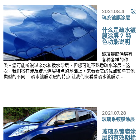
2021.08.4
玻
璃系镀膜涂层
什么是疏水镀
膜涂层？ 特
色功能说明
玻璃镀膜涂层有
各种各样的种
类。您可能听说过亲水和拨水涂层，但您可能不熟悉疏水涂层。这
次，我们将在涉及疏水涂层特点的基础上，来看看它的优点和与其他
类型的不同。 疏水镀膜涂层的特点 让我们来看看疏水镀膜涂 ...
2021.07.28
玻璃系镀膜涂层
玻璃系镀膜涂
层的有效期标