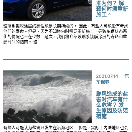
准为何？ 解
释何时须重新
施工。
玻璃系镀膜涂层的高性能是长期持续的。 因此，有些人可能没有考虑
他们的寿命。但是，因为不知道何时需要重新施工，导致车辆状态恶
化的情况也不在少数。这次，我们将介绍玻璃系镀膜涂层的寿命和重
建时间的指南。 玻 ...
2021.07.14
汽
车保养
颱风造成的盐
害对汽车有什
么危害？ 发
生原因及防范
措施
有些人可能认为盐害只发生在沿海地区。 但是，实际上内陆地区也会