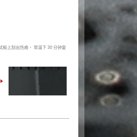
上刮出伤痕， 常温下 30 分钟复