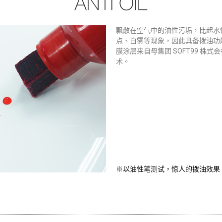
飘散在空气中的油性污垢，比起水
点、白雾等现象，因此具备拨油功
膜涂层来自母集团 SOFT99 株
术。
※以油性笔测试，惊人的拨油效果