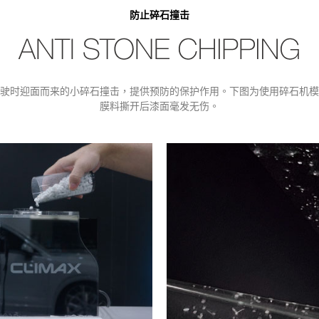
防止碎石撞击
速行驶时迎面而来的小碎石撞击，提供预防的保护作用。下图为使用碎石机
膜料撕开后漆面毫发无伤。