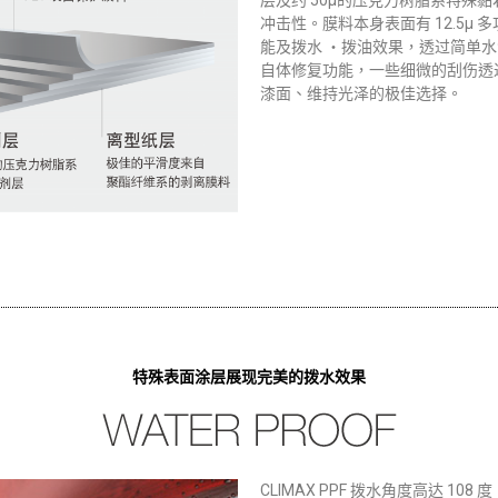
层及约 50μ的压克力树脂系特殊
冲击性。膜料本身表面有 12.5μ
能及拨水 ‧拨油效果，透过简单
自体修复功能，一些细微的刮伤透
漆面、维持光泽的极佳选择。
特殊表面涂层展现完美的拨水效果
CLIMAX PPF 拨水角度高达 108 