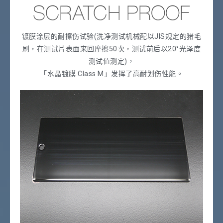
镀膜涂层的耐擦伤试验(洗净测试机械配以JIS规定的猪毛
刷，在测试片表面来回摩擦50次，测试前后以20°光泽度
测试值测定)，
「水晶镀膜 Class M」发挥了高耐划伤性能。