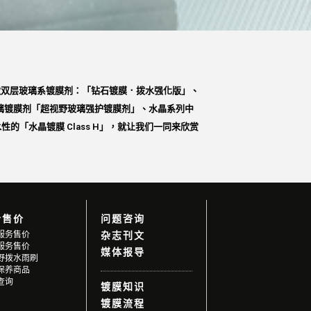
，两款双层玻璃系镀膜剂：「钻石镀膜．拨水强化版」、
璃镀膜剂「超视野玻璃强护镀膜剂」、水晶系列中
水性的「水晶镀膜 Class H」，就让我们一同来欣赏
合售价
问题咨询
服务售价
杂志刊文
服务售价
媒体报导
野拨水雨刷
保养商品
查询
镀膜知识
镀膜流程