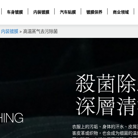
车身镀膜
内装镀膜
汽车贴膜
镀膜保养
商业领域
>
内装镀膜
>
高温蒸气去污除菌
衣服上的污垢、身体的汗水、皮屑
害皮革或织物，也会成为细菌的温