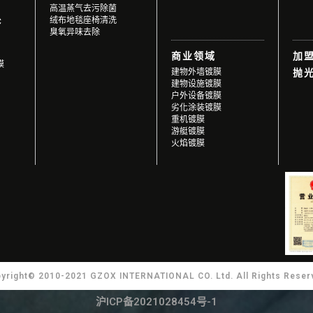
高温蒸气去污除菌
绒布地毯座椅清洗
C
臭氧异味去除
商业领域
加
膜
建物外墙镀膜
抛
建物设施镀膜
户外设备镀膜
劣化涂装镀膜
重机镀膜
游艇镀膜
火焰镀膜
yright© 2010-2021 GZOX INTERNATIONAL CO. Ltd. All Rights Reser
沪ICP备2021028454号-1