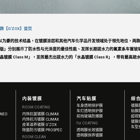
【G'ZOX】首页
t99 最引以为豪的技术结晶，在镀膜涂层和其他汽车化学品开发领域处于领先地位
版」分别展示了防水性与光泽度的最佳性能、发挥长期拨水力的氟素系车窗玻
膜 Class M」，发挥最杰出拨水力的「水晶镀膜 Class R」，带有最高疏
内装镀膜
汽车贴膜
综
车身透明保护膜
镀膜
ROOM COATING
车灯透明保护膜
贴膜
NEO
内饰抗菌镀膜 CLIMAX
前挡玻璃防爆膜
超视
内饰抗污镀膜 CLIMAX
镀膜
for COATING
皮革滋养镀膜 G'ZOX
车型
除菌防污镀膜 PROSPEC
透明膜长效镀膜
透明膜保养镀膜
ROOM CLEAN