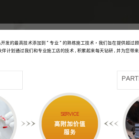
产品开发的最高技术添加到 ” 专业 ” 的熟练施工技术，我们旨在提供超
合作伙伴计划通过我们和专业施工店的技术 , 积累起来每天钻研 , 并为您