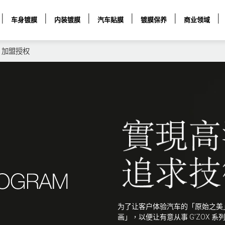
车身镀膜
内装镀膜
汽车贴膜
镀膜保养
商业领域
>
加盟授权
为了让客户体验汽车的「原始之美」,
画」，以便让有意从事 G’ZOX