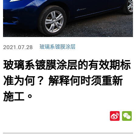
2021.07.28
玻璃系镀膜涂层
玻璃系镀膜涂层的有效期标
准为何？ 解释何时须重新
施工。
Si
n
a