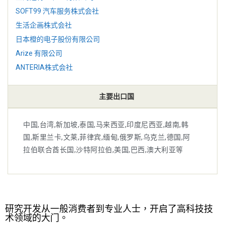
SOFT99 汽车服务株式会社
生活企画株式会社
日本橙的电子股份有限公司
Arize 有限公司
ANTERIA株式会社
主要出口国
中国,台湾,新加坡,泰国,马来西亚,印度尼西亚,越南,韩
国,斯里兰卡,文莱,菲律宾,缅甸,俄罗斯,乌克兰,德国,阿
拉伯联合酋长国,沙特阿拉伯,美国,巴西,澳大利亚等
研究开发从一般消费者到专业人士，开启了高科技技
术领域的大门。