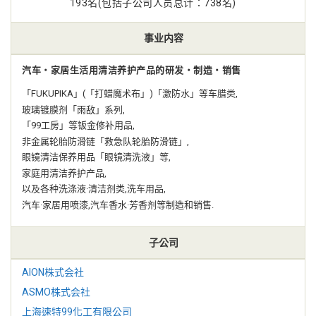
193名(包括子公司人员总计：738名)
事业内容
汽车‧家居生活用清洁养护产品的研发‧制造‧销售
「FUKUPIKA」(「打蜡魔术布」)「激防水」等车腊类,
玻璃镀膜剂「雨敌」系列,
「99工房」等钣金修补用品,
非金属轮胎防滑链「救急队轮胎防滑链」,
眼镜清洁保养用品「眼镜清洗液」等,
家庭用清洁养护产品,
以及各种洗涤液·清洁剂类,洗车用品,
汽车·家居用喷漆,汽车香水·芳香剂等制造和销售.
子公司
AION株式会社
ASMO株式会社
上海速特99化工有限公司