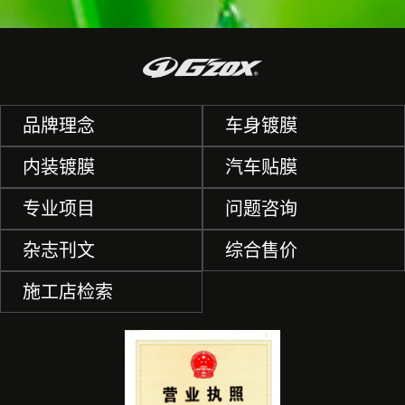
品牌理念
车身镀膜
内装镀膜
汽车贴膜
专业项目
问题咨询
杂志刊文
综合售价
施工店检索