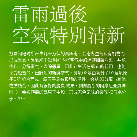
打雷闪电时所产生几十万伏的高压电，会电离空气及有机物而
形成臭氧，臭氧能于短 时间内将空气中的浮游细菌消灭，并能
中和、分解毒气，去除恶臭，因此让生活在都 市的我们，也能
享受短暂的、田野般的新鲜空气。臭氧O3是由氧分子O2及氧原
子O所 组合而成，氧原子具有极强的活性，会从O3分离与其他
物质结合，因此有很好的脱臭 效果，例如厕所的阿摩尼亚臭味
NH3，会被游离的氧原子中和，形成无色无味的氮气N2与水分
子H2O。