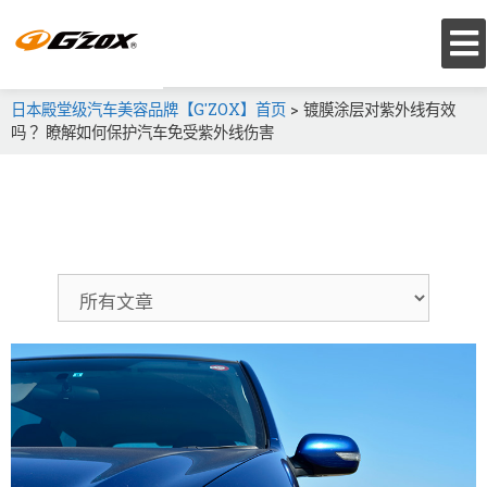
日本殿堂级汽车美容品牌【G'ZOX】首页
>
镀膜涂层对紫外线有效
吗？ 瞭解如何保护汽车免受紫外线伤害