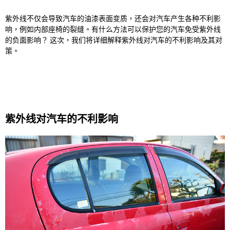
W
紫外线不仅会导致汽车的油漆表面变质，还会对汽车产生各种不利影
ei
响，例如内部座椅的裂缝。有什么方法可以保护您的汽车免受紫外线
的负面影响？ 这次，我们将详细解释紫外线对汽车的不利影响及其对
b
策。
o
紫外线对汽车的不利影响