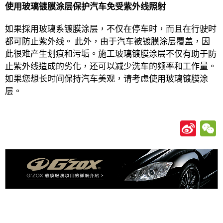
使用玻璃镀膜涂层保护汽车免受紫外线照射
如果採用玻璃系镀膜涂层，不仅在停车时，而且在行驶时
都可防止紫外线。 此外，由于汽车被镀膜涂层覆盖，因
此很难产生划痕和污垢。施工玻璃镀膜涂层不仅有助于防
止紫外线造成的劣化，还可以减少洗车的频率和工作量。
如果您想长时间保持汽车美观，请考虑使用玻璃镀膜涂
层。
Si
n
a
W
ei
b