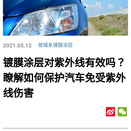
2021.05.12
玻璃系镀膜涂层
镀膜涂层对紫外线有效吗？
瞭解如何保护汽车免受紫外
线伤害
Si
n
a