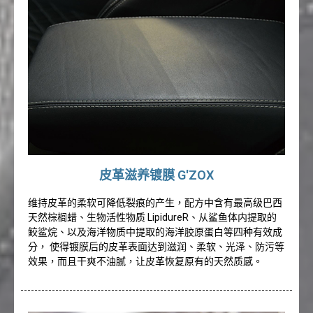
皮革滋养镀膜 G'ZOX
维持皮革的柔软可降低裂痕的产生，配方中含有最高级巴西
天然棕榈蜡、生物活性物质 LipidureR、从鲨鱼体内提取的
鲛鲨烷、以及海洋物质中提取的海洋胶原蛋白等四种有效成
分， 使得镀膜后的皮革表面达到滋润、柔软、光泽、防污等
效果，而且干爽不油腻，让皮革恢复原有的天然质感。