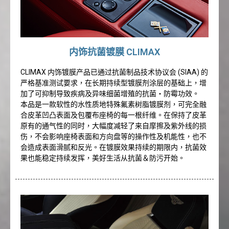
内饰抗菌镀膜 CLIMAX
CLIMAX 内饰镀膜产品已通过抗菌制品技术协议会 (SIAA) 的
严格基准测试要求，在长期持续型镀膜剂涂层的基础上，增
加了可抑制导致疾病及异味细菌增殖的抗菌・防霉功效。
本品是一款软性的水性质地特殊氟素树脂镀膜剂，可完全融
合皮革凹凸表面及包覆布座椅的每一根纤维。在保持了皮革
原有的通气性的同时，大幅度减轻了来自摩擦及紫外线的损
伤，不会影响座椅表面和方向盘等的操作性及机能性，也不
会造成表面滑腻和反光。在镀膜效果持续的期限内，抗菌效
果也能稳定持续发挥，美好生活从抗菌＆防污开始。