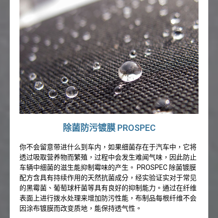
除菌防污镀膜 PROSPEC
你不会留意带进什么到车内，如果细菌存在于汽车中，它将
透过吸取营养物而繁殖，过程中会发生难闻气味，因此防止
车辆中细菌的滋生能抑制霉味的产生。 PROSPEC 除菌镀膜
配方含具有持续作用的天然抗菌成分，经实验证实对于常见
的黑霉菌、葡萄球杆菌等具有良好的抑制能力。通过在纤维
表面上进行拨水处理来增加防污性能，布制品每根纤维不会
因涂布镀膜而改变质地，能保持透气性。