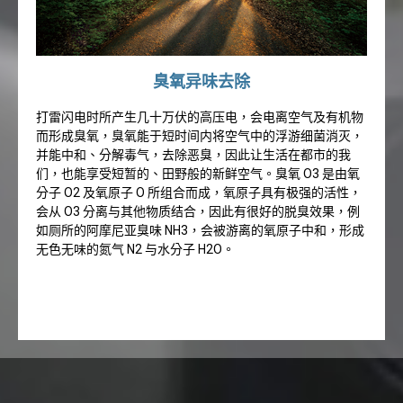
臭氧异味去除
打雷闪电时所产生几十万伏的高压电，会电离空气及有机物
而形成臭氧，臭氧能于短时间内将空气中的浮游细菌消灭，
并能中和、分解毒气，去除恶臭，因此让生活在都市的我
们，也能享受短暂的、田野般的新鲜空气。臭氧 O3 是由氧
分子 O2 及氧原子 O 所组合而成，氧原子具有极强的活性，
会从 O3 分离与其他物质结合，因此有很好的脱臭效果，例
如厕所的阿摩尼亚臭味 NH3，会被游离的氧原子中和，形成
无色无味的氮气 N2 与水分子 H2O。