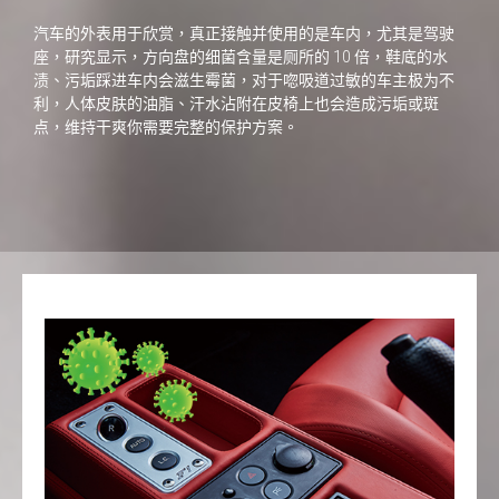
汽车的外表用于欣赏，真正接触并使用的是车内，尤其是驾驶
座，研究显示，方向盘的细菌含量是厕所的 10 倍，鞋底的水
渍、污垢踩进车内会滋生霉菌，对于唿吸道过敏的车主极为不
利，人体皮肤的油脂、汗水沾附在皮椅上也会造成污垢或斑
点，维持干爽你需要完整的保护方案。