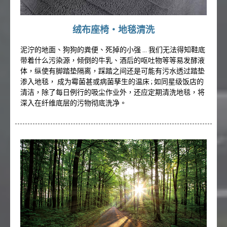
绒布座椅‧地毯清洗
泥泞的地面、狗狗的粪便、死掉的小强 … 我们无法得知鞋底
带着什么污染源，倾倒的牛乳、酒后的呕吐物等等易发酵液
体，纵使有脚踏垫隔离，踩踏之间还是可能有污水透过踏垫
渗入地毯， 成为霉菌甚或病菌孳生的温床 ; 如同星级饭店的
清洁，除了每日例行的吸尘作业外，还应定期清洗地毯，将
深入在纤维底层的污物彻底洗净。