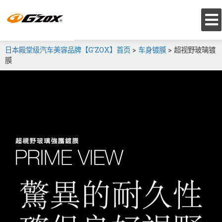
日本殿堂级汽车美容品牌【G'ZOX】首页
>
车身镀膜
>
超视野玻璃镀
膜