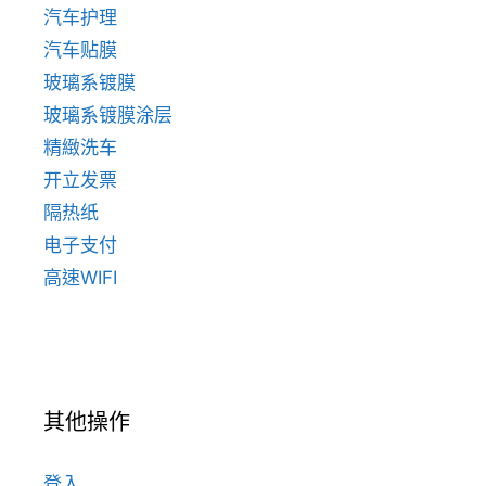
汽车护理
汽车贴膜
玻璃系镀膜
玻璃系镀膜涂层
精緻洗车
开立发票
隔热纸
电子支付
高速WIFI
其他操作
登入